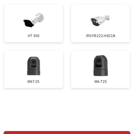
HT 300
IRS-FB222-H3D2A
M6T-25
M6-T25