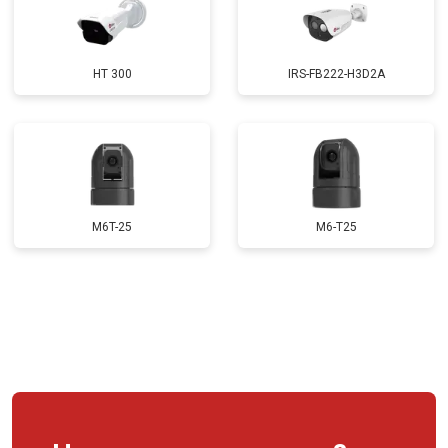
HT 300
IRS-FB222-H3D2A
M6T-25
M6-T25