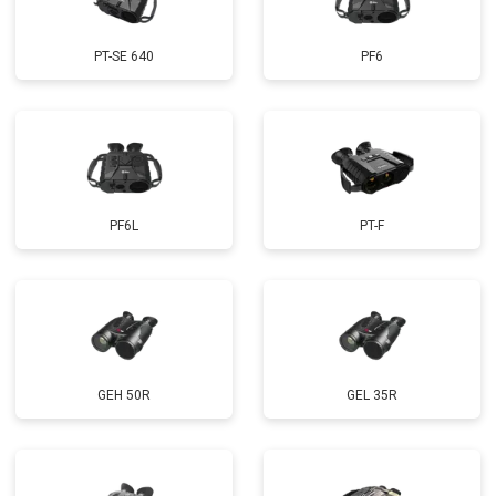
PT-SE 640
PF6
PF6L
PT-F
GEH 50R
GEL 35R