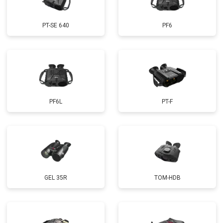
PT-SE 640
PF6
PF6L
PT-F
GEL 35R
TOM-HDB