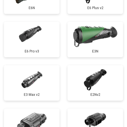
E6N
E6 Plus v2
E6 Pro v3
E3N
E3 Max v2
E2Nv2