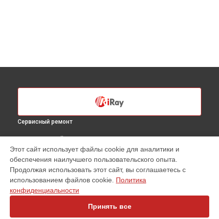
Сервисный ремонт
ВЫБЕРИ СВОЙ ГОРОД
Этот сайт использует файлы cookie для аналитики и
Замена электронных компонентов тепловизионного
обеспечения наилучшего пользовательского опыта.
прицела RS 755 iRay в
Санкт-Петербурге
Продолжая использовать этот сайт, вы соглашаетесь с
Замена электронных компонентов тепловизионного
использованием файлов cookie.
Политика
прицела RS 755 iRay в
Краснодаре
конфиденциальности
Замена электронных компонентов тепловизионного
прицела RS 755 iRay в
Ростове-на-Дону
Принять все
Замена электронных компонентов тепловизионного