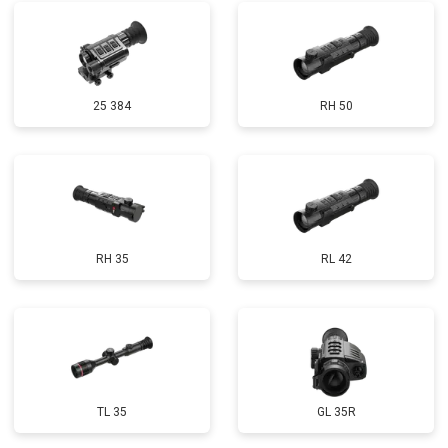
25 384
RH 50
RH 35
RL 42
TL 35
GL 35R