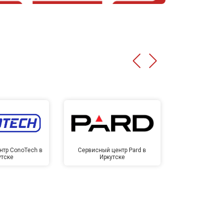
нтр ConoTech в
Сервисный центр Pard в
Сервисный ц
утске
Иркутске
Ирк