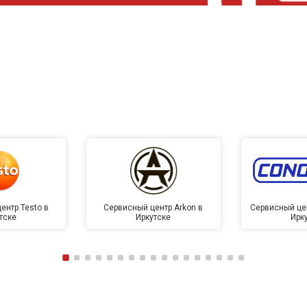
ентр Testo в
Сервисный центр Arkon в
Сервисный це
тске
Иркутске
Ирк