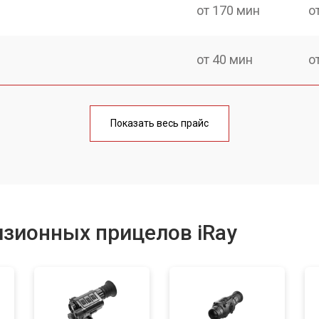
от 170 мин
о
от 40 мин
о
от 170 мин
о
Показать весь прайс
от 70 мин
о
от 90 мин
о
зионных прицелов iRay
от 100 мин
о
от 60 мин
о