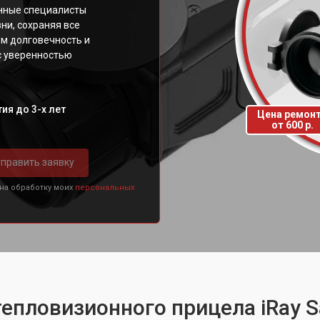
нные специалисты
ни, сохраняя все
м долговечность и
с уверенностью
ия до 3-х лет
Цена ремон
от 600 р.
править заявку
 на обработку моих
персональных
тепловизионного прицела iRay 