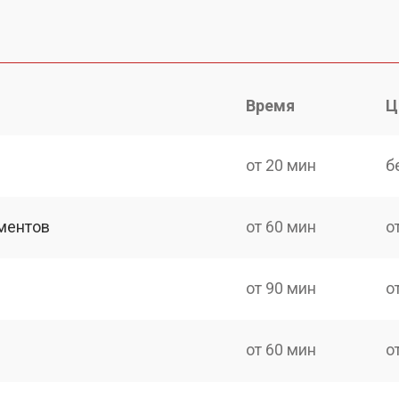
Время
Ц
от 20 мин
б
ментов
от 60 мин
о
от 90 мин
о
от 60 мин
о