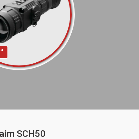
та
Saim SCH50