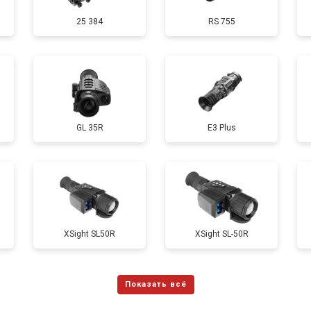
25 384
RS 755
GL 35R
E3 Plus
ХSight SL50R
XSight SL-50R