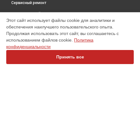
Сервисный ремонт
ВЫБЕРИ СВОЙ ГОРОД
Этот сайт использует файлы cookie для аналитики и
Замена электронных компонентов тепловизора для
обеспечения наилучшего пользовательского опыта.
смартфона Xinfrared T3 iRay в
Санкт-Петербурге
Продолжая использовать этот сайт, вы соглашаетесь с
Замена электронных компонентов тепловизора для
использованием файлов cookie.
Политика
смартфона Xinfrared T3 iRay в
Краснодаре
конфиденциальности
Замена электронных компонентов тепловизора для
смартфона Xinfrared T3 iRay в
Ростове-на-Дону
Принять все
Замена электронных компонентов тепловизора для
смартфона Xinfrared T3 iRay в
Нижнем Новгороде
Замена электронных компонентов тепловизора для
смартфона Xinfrared T3 iRay в
Новосибирске
Замена электронных компонентов тепловизора для
УСТРОЙСТВА
смартфона Xinfrared T3 iRay в
Челябинске
Замена электронных компонентов тепловизора для
Оптический прицел
смартфона Xinfrared T3 iRay в
Екатеринбурге
Тепловизионный монокуляр
Замена электронных компонентов тепловизора для
Тепловизионный прицел
смартфона Xinfrared T3 iRay в
Казани
Коллиматорный прицел
Замена электронных компонентов тепловизора для
Тепловизионная камера
смартфона Xinfrared T3 iRay в
Уфе
Тепловизионный бинокль
Замена электронных компонентов тепловизора для