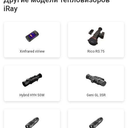
iRay
Xinfrared xView
Rico RS 75
Hybrid HYH 50W
Geni GL 35R