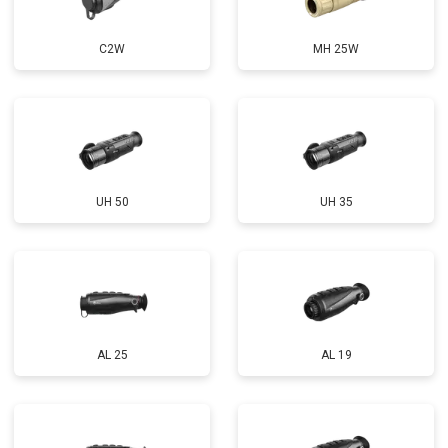
C2W
MH 25W
UH 50
UH 35
AL 25
AL 19